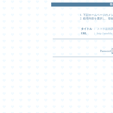
登
下記ホームページのメ
処理内容を選択し、登録時
タイトル
：
スマホ盗聴
URL
：
http://amebl
Password