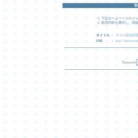
登
下記ホームページのメ
処理内容を選択し、登録時
タイトル
：
スマホ盗聴調
URL
：
http://rikonsou
Password