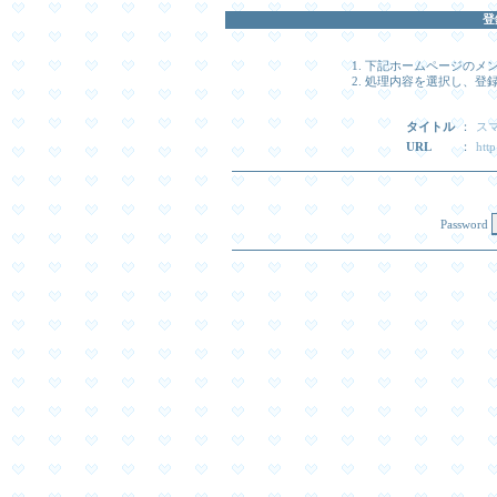
登
下記ホームページのメ
処理内容を選択し、登録時
タイトル
：
ス
URL
：
htt
Password