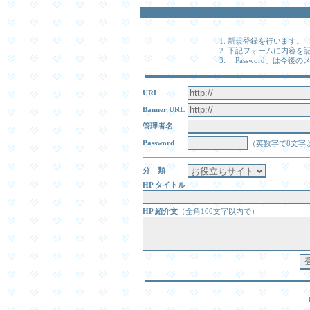
新規登録を行います。
下記フォームに内容を
「Password」は今
URL
Banner URL
管理者名
Password
（英数字で8文字
分 類
HP タイトル
HP 紹介文
（全角100文字以内で）